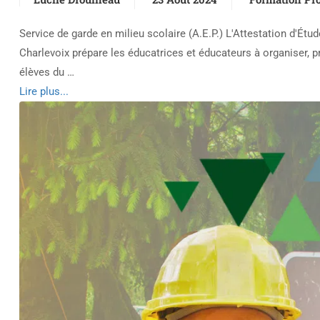
Service de garde en milieu scolaire (A.E.P.) L'Attestation d'Ét
Charlevoix prépare les éducatrices et éducateurs à organiser, p
élèves du …
Read
Lire plus...
more
about
Service
de
garde
en
milieu
scolaire
(A.E.P.)