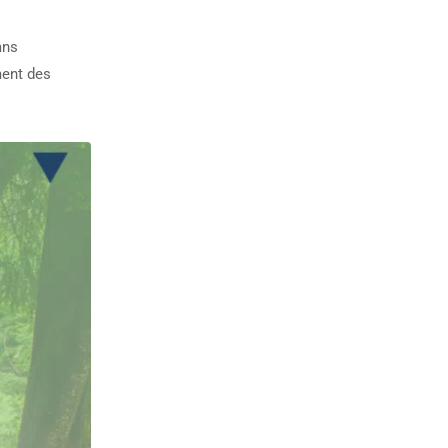
ans
ment des