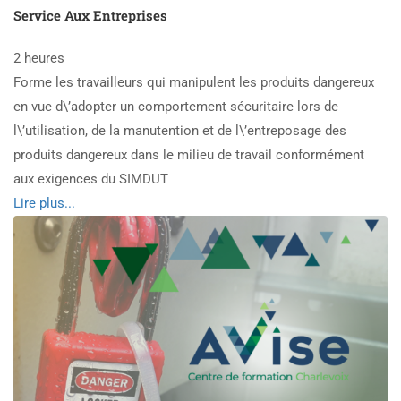
Service Aux Entreprises
2 heures
Forme les travailleurs qui manipulent les produits dangereux
en vue d\’adopter un comportement sécuritaire lors de
l\’utilisation, de la manutention et de l\’entreposage des
produits dangereux dans le milieu de travail conformément
aux exigences du SIMDUT
Read
Lire plus...
more
about
SIMDUT
2015