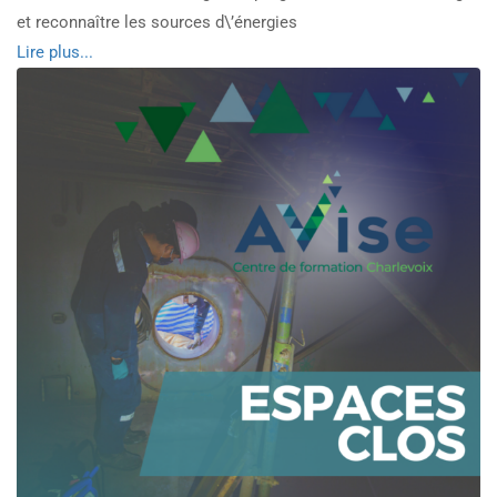
et reconnaître les sources d\’énergies
Read
Lire plus...
more
about
Cadenassage