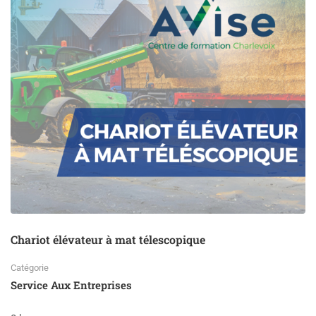
voies
Auditives
et
respiratoires
Chariot élévateur à mat télescopique
Catégorie
Service Aux Entreprises