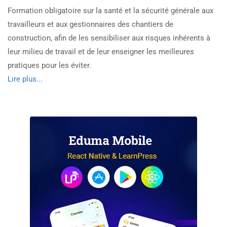
Formation obligatoire sur la santé et la sécurité générale aux
travailleurs et aux gestionnaires des chantiers de
construction, afin de les sensibiliser aux risques inhérents à
leur milieu de travail et de leur enseigner les meilleures
pratiques pour les éviter.
Read
Lire plus...
more
about
Santé
et
sécurité
générale
sur
les
chantiers
de