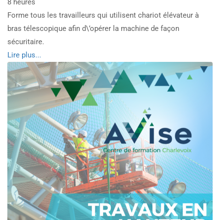
8 heures
Forme tous les travailleurs qui utilisent chariot élévateur à
bras télescopique afin d\’opérer la machine de façon
sécuritaire.
Read
Lire plus...
more
about
Chariot
élévateur
à
mat
télescopique