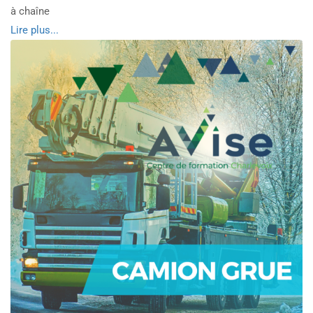
à chaîne
Read
Lire plus...
more
about
Abattage
manuel