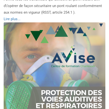
d\’opérer de façon sécuritaire un pont roulant conformément
aux normes en vigueur (RSST, article 254.1 ).
Read
Lire plus...
more
about
Utilisation
sécuritaire
de
pont
roulant