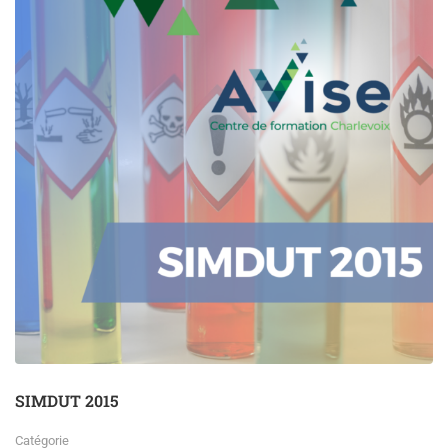
Travaux
en
hauteur
SIMDUT 2015
Catégorie