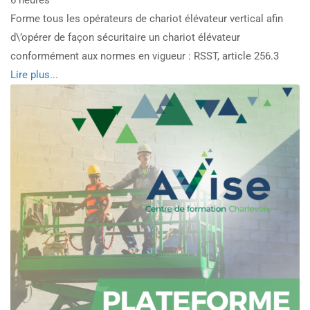
6 heures
Forme tous les opérateurs de chariot élévateur vertical afin
d\’opérer de façon sécuritaire un chariot élévateur
conformément aux normes en vigueur : RSST, article 256.3
Read
Lire plus...
more
about
Chariot
élévateur