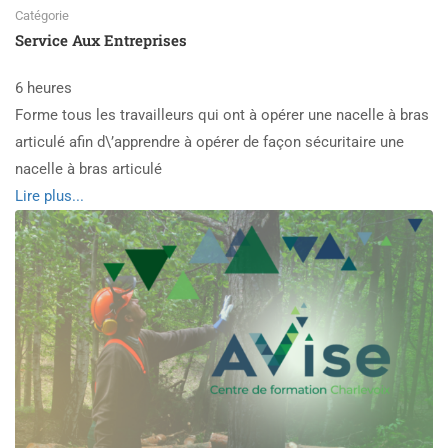
Catégorie
Service Aux Entreprises
6 heures
Forme tous les travailleurs qui ont à opérer une nacelle à bras
articulé afin d\’apprendre à opérer de façon sécuritaire une
nacelle à bras articulé
Read
Lire plus...
more
about
Nacelle
bras
articulé