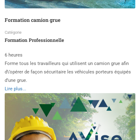
Formation camion grue
Catégorie
Formation Professionnelle
6 heures
Forme tous les travailleurs qui utilisent un camion grue afin
d\’opérer de façon sécuritaire les véhicules porteurs équipés
d’une grue.
Read
Lire plus...
more
about
Formation
camion
grue