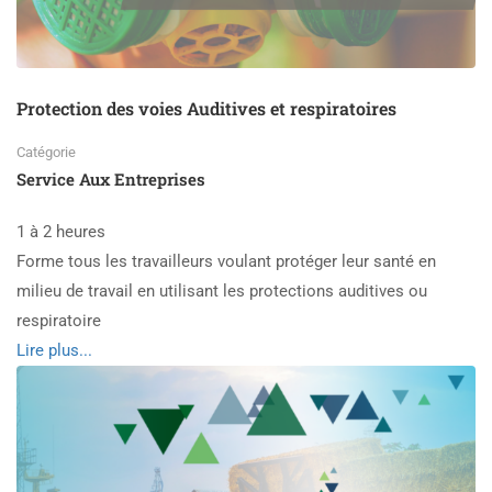
Protection des voies Auditives et respiratoires
Catégorie
Service Aux Entreprises
1 à 2 heures
Forme tous les travailleurs voulant protéger leur santé en
milieu de travail en utilisant les protections auditives ou
respiratoire
Read
Lire plus...
more
about
Protection
des